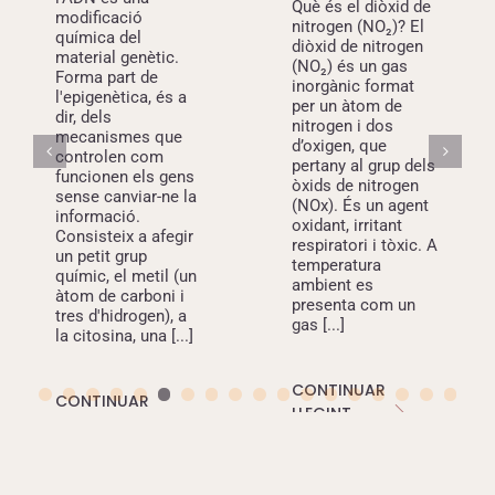
d’estil de vida
són determinants clau, ja que poden
Què és el diòxid de
modificació
nitrogen (NO₂)? El
provocar canvis en els gens o en la manera com
química del
diòxid de nitrogen
s’expressen.
Segons l’OMS
, entre el 30% i fins al
material genètic.
(NO₂) és un gas
Forma part de
50% dels casos de càncer podrien prevenir-se
inorgànic format
l'epigenètica, és a
reduint els factors de risc. Aproximadament un terç
per un àtom de
dir, dels
nitrogen i dos
de les morts per càncer es deuen al consum de
mecanismes que
d’oxigen, que
tabac, a un índex de massa corporal elevat, al
controlen com
pertany al grup dels
funcionen els gens
consum d’alcohol, a una dieta poc equilibrada i a la
òxids de nitrogen
sense canviar-ne la
(NOx). És un agent
manca d’activitat física.
informació.
oxidant, irritant
Consisteix a afegir
respiratori i tòxic. A
un petit grup
Carcinògens i factors de risc del
temperatura
químic, el metil (un
ambient es
càncer
àtom de carboni i
presenta com un
tres d'hidrogen), a
gas [...]
El desenvolupament del càncer és un procés
la citosina, una [...]
complex en què influeixen
agents carcinògens
,
factors de risc individuals
i
determinants socials i
CONTINUAR
CONTINUAR
ambientals
.
LLEGINT
LLEGINT
Carcinògens