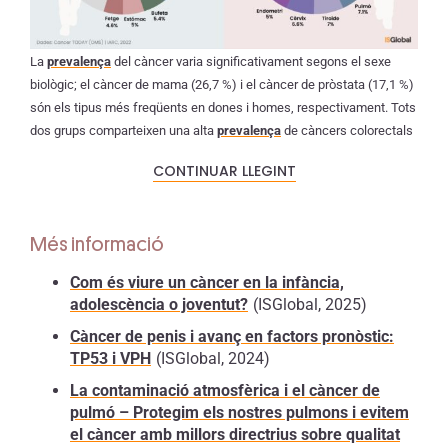
La
prevalença
del càncer varia significativament segons el sexe
biològic; el càncer de mama (26,7 %) i el càncer de pròstata (17,1 %)
són els tipus més freqüents en dones i homes, respectivament. Tots
dos grups comparteixen una alta
prevalença
de càncers colorectals
i de pulmó. Font: Agència Internacional per a la Investigació sobre el
CONTINUAR LLEGINT
Càncer (IARC), 2022.
Com s’origina el càncer?
Més informació
En condicions normals, les cèl·lules del nostre cos
Com és viure un càncer en la infància,
se sotmeten a un procés de
divisió cel·lular
, en el
adolescència o joventut?
(ISGlobal, 2025)
qual es formen noves cèl·lules de manera
controlada. Aquestes noves cèl·lules, que s’originen
Càncer de penis i avanç en factors pronòstic:
a partir de cèl·lules sanes, substitueixen aquelles
TP53 i VPH
(ISGlobal, 2024)
que moren per dany o envelliment. Per exemple, si
La contaminació atmosfèrica i el càncer de
en aquest procés una cèl·lula desenvolupa una
pulmó – Protegim els nostres pulmons i evitem
mutació que no pot reparar, activa un programa de
el càncer amb millors directrius sobre qualitat
mort cel·lular o “suïcidi” conegut com a apoptosi.