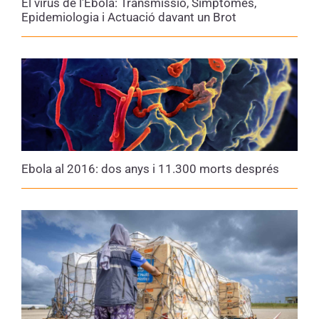
El virus de l'Ebola: Transmissió, Símptomes,
amb excrements de ratpenats o pel
Epidemiologia i Actuació davant un Brot
consum de carn silvestre infectada
.
Posteriorment, es transmet
de persona a
persona
sempre mitjançant contacte físic
proper i directe, però no per via aèria.
La transmissió es produeix per
contacte
directe amb fluids corporals de persones
o cadàvers infectats
, especialment sang,
vòmits, femtes o altres fluids biològics.
Ebola al 2016: dos anys i 11.300 morts després
Amb menys freqüència, també es pot
produir transmissió sexual, ja que el virus
pot persistir temporalment en alguns
teixits fins i tot després de la recuperació
clínica.
El virus de l’Ebola també es pot transmetre
pel contacte amb superfícies i objectes
contaminats, tot i que el risc és menor,