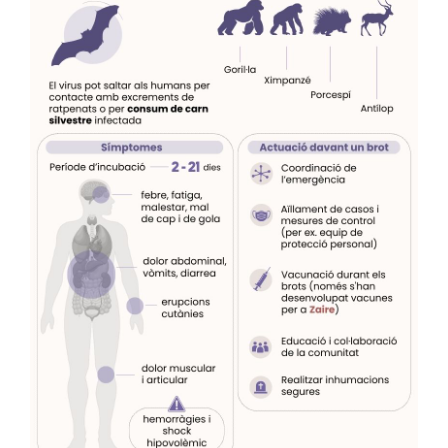
nom al virus. En els anys posteriors es van
registrar nous brots, encara que de
dimensions limitades.
El brot d’Ebola de 2014-2016
, causat per
l’espècie “Zaire” a l’Àfrica Occidental, ha
estat el més extens i complex fins ara: hi va
haver més casos i més morts que en tots
els brots anteriors junts, amb
prop de
28.600 persones infectades i 11.300
morts
. A més, es va estendre a diversos
països: va començar a Guinea i es va
propagar a Sierra Leone i Libèria.
El 17 de maig de
2026
, l’OMS va declarar el
brot d’Ebola causat per l’espècie
Bundibugyo a la RDC i Uganda com una
Emergència de
Salut Pública
d’Importància Internacional (ESPII)
.
Segons l’OMS, a 16 de maig ja s’havien