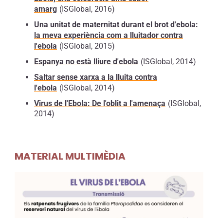
estret amb animals infectats
, fins i tot si
amarg
(ISGlobal, 2016)
estan secs o momificats. També s’ha
Una unitat de maternitat durant el brot d'ebola:
documentat que ximpanzés, goril·les,
la meva experiència com a lluitador contra
micos i altres primats, així com antílops i
l'ebola
(ISGlobal, 2015)
porcs espins, poden infectar-se amb el
virus.
Espanya no està lliure d'ebola
(ISGlobal, 2014)
Saltar sense xarxa a la lluita contra
l'ebola
(ISGlobal, 2014)
Quins brots d’Ebola s’han documentat al
llarg de la història i quina és la situació
Virus de l'Ebola: De l'oblit a l'amenaça
(ISGlobal,
2014)
actual?
Tot i que es creu que existeix des de fa més
de 10.000 anys, el virus es va identificar per
MATERIAL MULTIMÈDIA
primera vegada l’any
1976
, en
dos brots
simultanis al Sudan del Sud i a la
República Democràtica del Congo (RDC)
,
que van provocar 318 casos i 280 morts. El
brot de la RDC es va produir en una zona
selvàtica propera al riu Ebola, que va donar