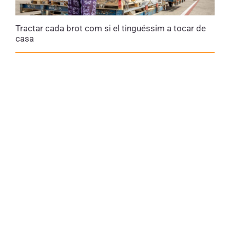
especialment si s’apliquen protocols
adequats de desinfecció.
Tractar cada brot com si el tinguéssim a tocar de
casa
Símptomes
El
període d’incubació
del virus de l’Ebola
(el temps que transcorre entre la infecció i
l’aparició dels símptomes) és d’
entre dos i
21 dies
. Els primers símptomes són
inespecífics i inclouen febre, cansament,
malestar general, mal de cap, dolor de gola,
abdominal i dolors musculars o articulars.
Posteriorment poden aparèixer vòmits,
diarrea, erupcions cutànies i signes
d’
alteració del funcionament del fetge i
els ronyons
.
Les
hemorràgies
poden aparèixer en fases
avançades de la malaltia. Es tracta de
sagnats interns o externs
, que poden