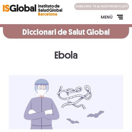
Skip
SUBSCRIU-TE AL NOSTRE BUTLLETÍ
to
content
MENÚ
Diccionari de Salut Global
Ebola