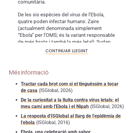
comunitària.
De les sis espècies del virus de l’Ebola,
quatre poden infectar humans: Zaire
(actualment denominada simplement
“Ebola” per l’OMS; és la variant responsable
de més brots i també la més letal), Sudan,
Bundibugyo i Tai Forest. La mortalitat
CONTINUAR LLEGINT
associada a cada variant varia de manera
considerable: sense tractament, la soca
Zaire té una taxa de letalitat aproximada
Més informació
del 79 %, la variant Sudan al voltant del 54
% i la soca Bundibugyo prop del 32 %.
Tractar cada brot com si el tinguéssim a tocar
de casa
(ISGlobal, 2026)
Es considera una
zoonosi
, ja que el
De la curiositat a la lluita contra virus letals: el
reservori natural del virus són
ratpenats
meu camí amb l'Ebola i el Nipah
(ISGlobal, 2026)
frugívors de la família
Pteropodidae
,
presents en regions subtropicals d’Àfrica,
La resposta d'ISGlobal al llarg de l'epidèmia de
l'ebola
(ISGlobal, 2016)
Àsia i Oceania. El virus de l’Ebola arriba a
les poblacions humanes per
contacte
Ebola, una celebració amb sabor