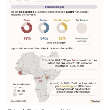
notificat 246 casos sospitosos, vuit casos
confirmats per laboratori i 80 morts
sospitoses a la província congolesa d’Ituri,
a més de diversos casos confirmats a
Uganda.
L’espècie Bundibugyo ja havia provocat
brots anteriorment. El primer es va
registrar l’any 2007 al districte de
Bundibugyo, a Uganda, del qual pren el
nom, amb 131 casos i 42 morts. El 2012,
un nou brot a Isiro, a l’aleshores Província
Orientale de la RDC, va afectar 57 persones
i va causar 29 defuncions.
Transmissió del virus de
l’Ebola
El virus arriba als humans per
contacte