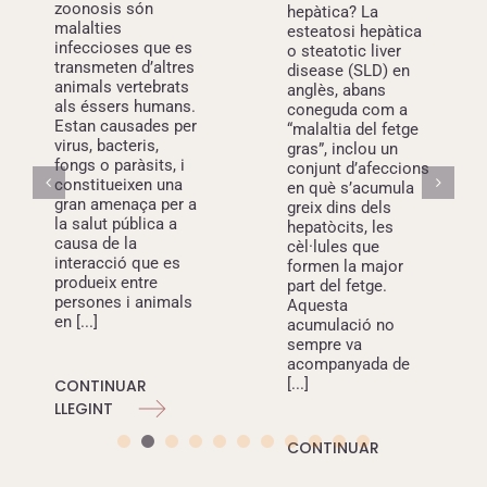
zoonosis són
hepàtica? La
mesures inclouen hidratació amb fluids
malalties
esteatosi hepàtica
intravenosos, control de la pressió arterial i
infeccioses que es
o steatotic liver
transmeten d’altres
disease (SLD) en
dels nivells d’oxigen, alleujament del dolor i
animals vertebrats
anglès, abans
suport nutricional. La intervenció mèdica
als éssers humans.
coneguda com a
precoç és clau, ja que millora
Estan causades per
“malaltia del fetge
virus, bacteris,
significativament l’evolució clínica.
gras”, inclou un
fongs o paràsits, i
conjunt d’afeccions
constitueixen una
en què s’acumula
En els darrers anys s’han desenvolupat
gran amenaça per a
greix dins dels
teràpies específiques basades en
la salut pública a
hepatòcits, les
anticossos monoclonals
, com mAb114
causa de la
cèl·lules que
interacció que es
formen la major
(Ansuvimab™) i REGN-EB3 (Inmazeb™),
produeix entre
part del fetge.
dirigides contra el virus de l’Ebola (abans
persones i animals
Aquesta
“Zaire”). Tot i això,
encara no existeixen
en [...]
acumulació no
tractaments aprovats per a altres variants,
sempre va
acompanyada de
com el virus Sudan o el virus Bundibugyo
,
[...]
CONTINUAR
tot i que continuen els assajos clínics i el
LLEGINT
desenvolupament de nous fàrmacs i
vacunes. També s’han investigat teràpies
CONTINUAR
experimentals, incloses transfusions de
LLEGINT