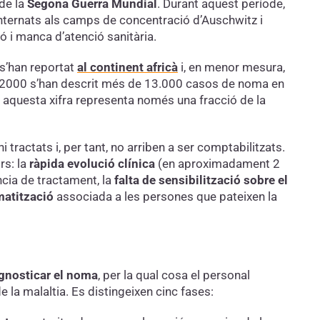
 de la
Segona Guerra Mundial
. Durant aquest període,
ternats als camps de concentració d’Auschwitz i
ó i manca d’atenció sanitària.
 s’han reportat
al continent africà
i, en menor mesura,
ys 2000 s’han descrit més de 13.000 casos de noma en
e aquesta xifra representa només una fracció de la
 tractats i, per tant, no arriben a ser comptabilitzats.
rs: la
ràpida evolució clínica
(en aproximadament 2
cia de tractament, la
falta de sensibilització sobre el
matització
associada a les persones que pateixen la
agnosticar el noma
, per la qual cosa el personal
de la malaltia. Es distingeixen cinc fases: