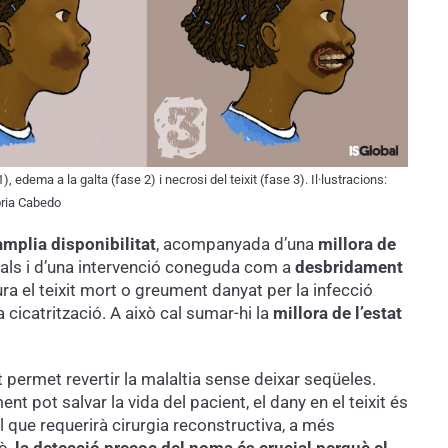
, edema a la galta (fase 2) i necrosi del teixit (fase 3). Il·lustracions:
oria Cabedo
àmplia disponibilitat
, acompanyada d’una
millora de
ls i d’una intervenció coneguda com a
desbridament
ura el teixit mort o greument danyat per la infecció
a cicatrització. A això cal sumar-hi la
millora de l’estat
nt permet revertir la malaltia sense deixar seqüeles.
ent pot salvar la vida del pacient, el dany en el teixit és
l que requerirà cirurgia reconstructiva, a més
ò,
la detecció precoç del noma és crucial perquè el