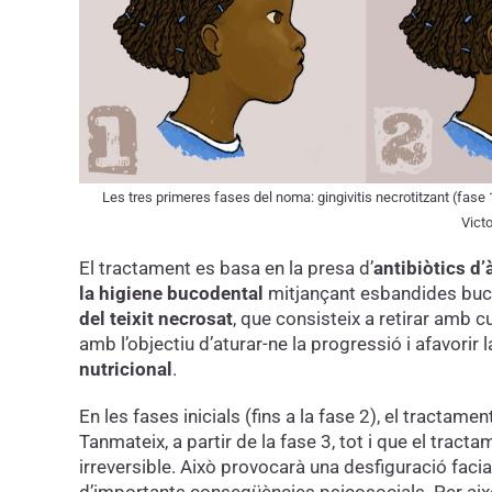
Les tres primeres fases del noma: gingivitis necrotitzant (fase 1)
Vict
El tractament es basa en la presa d’
antibiòtics d’
la higiene bucodental
mitjançant esbandides buca
del teixit necrosat
, que consisteix a retirar amb c
amb l’objectiu d’aturar-ne la progressió i afavorir l
nutricional
.
En les fases inicials (fins a la fase 2), el tractame
Tanmateix, a partir de la fase 3, tot i que el tractam
irreversible. Això provocarà una desfiguració facia
d’importants conseqüències psicosocials. Per aix