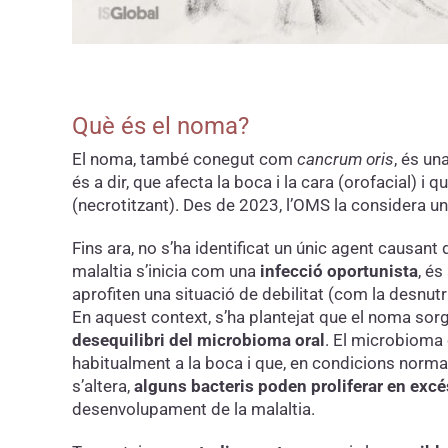
Què és el noma?
El noma, també conegut com
cancrum oris
, és un
és a dir, que afecta la boca i la cara (orofacial) i 
(necrotitzant). Des de 2023, l’OMS la considera u
Fins ara, no s’ha identificat un únic agent causan
malaltia s’inicia com una
infecció oportunista
, é
aprofiten una situació de debilitat (com la desnut
En aquest context, s’ha plantejat que el noma so
desequilibri del microbioma oral
. El microbioma
habitualment a la boca i que, en condicions normal
s’altera,
alguns bacteris poden proliferar en exc
desenvolupament de la malaltia.