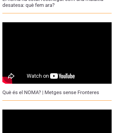
desatesa: què fem ara?
Què és el NOMA? | Metges sense Fronteres