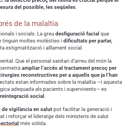
mesura del possible, les seqüeles
.
rés de la malaltia
onals i socials. La greu
desfiguració facial
que
 tinguin moltes molèsties i
dificultats per parlar,
ta estigmatització i aïllament social.
mental. Que el personal sanitari d’arreu del món la
permetrà
ampliar l’accés al tractament precoç per
irurgies reconstructives per a aquells que ja l’han
fectats estan informades sobre la malaltia —i aquesta
ògica adequada als pacients i supervivents— es
a reintegració social
.
 de vigilància en salut
pot facilitar la generació i
at i reforçar el lideratge dels ministeris de salut
sectorial
més sòlida.