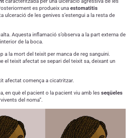
nt
caracteritzada per una ulceració agressiva de les
 Posteriorment es produeix una
estomatitis
ta ulceració de les genives s’estengui a la resta de
 galta. Aquesta inflamació s’observa a la part externa de
’interior de la boca.
p a la mort del teixit per manca de reg sanguini.
ue el teixit afectat se separi del teixit sa, deixant un
xit afectat comença a cicatritzar.
a, en què el pacient o la pacient viu amb les
seqüeles
rvivents del noma”.