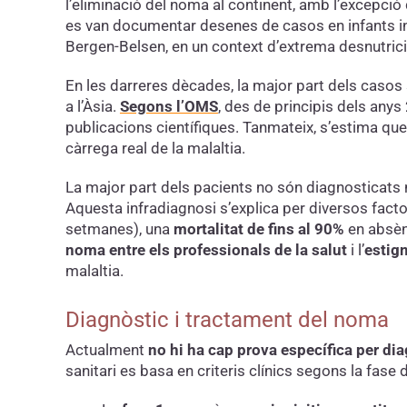
l’eliminació del noma al continent, amb l’excepció
es van documentar desenes de casos en infants in
Bergen-Belsen, en un context d’extrema desnutrici
En les darreres dècades, la major part dels casos
a l’Àsia.
Segons l’OMS
, des de principis dels an
publicacions científiques. Tanmateix, s’estima qu
càrrega real de la malaltia.
La major part dels pacients no són diagnosticats ni
Aquesta infradiagnosi s’explica per diversos facto
setmanes), una
mortalitat de fins al 90%
en absèn
noma entre els professionals de la salut
i l’
estig
malaltia.
Diagnòstic i tractament del noma
Actualment
no hi ha cap prova específica per di
sanitari es basa en criteris clínics segons la fase 