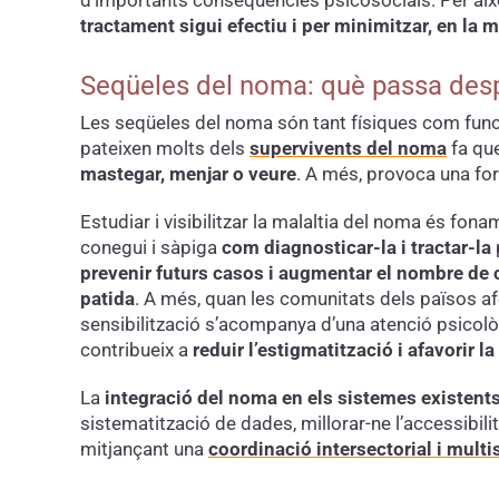
tractament sigui efectiu i per minimitzar, en la 
Seqüeles del noma: què passa desp
Les seqüeles del noma són tant físiques com funci
pateixen molts dels
supervivents del noma
fa que
mastegar, menjar o veure
. A més, provoca una for
Estudiar i visibilitzar la malaltia del noma és fona
conegui i sàpiga
com diagnosticar-la i tractar-la
prevenir futurs casos i augmentar el nombre de c
patida
. A més, quan les comunitats dels països a
sensibilització s’acompanya d’una atenció psicol
contribueix a
reduir l’estigmatització i afavorir l
La
integració del noma en els sistemes existents
sistematització de dades, millorar-ne l’accessibilit
mitjançant una
coordinació intersectorial i multi