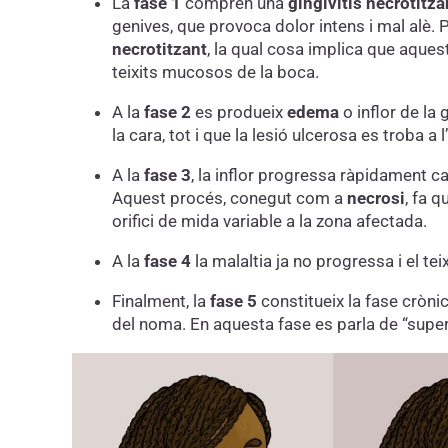
La
fase 1
comprèn una
gingivitis necrotitza
genives, que provoca dolor intens i mal alè.
necrotitzant
, la qual cosa implica que aques
teixits mucosos de la boca.
A la
fase 2
es produeix
edema
o inflor de la
la cara, tot i que la lesió ulcerosa es troba a l
A la
fase 3
, la inflor progressa ràpidament ca
Aquest procés, conegut com a
necrosi
, fa q
orifici de mida variable a la zona afectada.
A la
fase 4
la malaltia ja no progressa i el tei
Finalment, la
fase 5
constitueix la fase crònic
del noma. En aquesta fase es parla de “supe