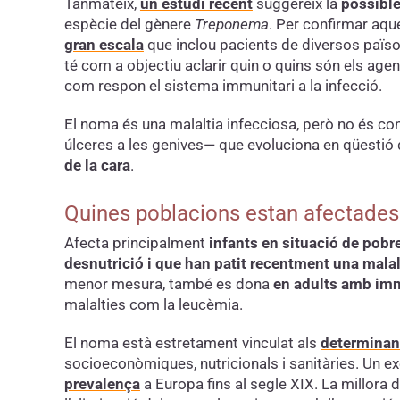
Tanmateix,
un estudi recent
suggereix la
possible
espècie del gènere
Treponema
. Per confirmar aqu
gran escala
que inclou pacients de diversos països
té com a objectiu aclarir quin o quins són els age
com respon el sistema immunitari a la infecció.
El noma és una malaltia infecciosa, però no és con
úlceres a les genives— que evoluciona en qüestió
de la cara
.
Quines poblacions estan afectade
Afecta principalment
infants en situació de pobr
desnutrició i que han patit recentment una mala
menor mesura, també es dona
en adults amb im
malalties com la leucèmia.
El noma està estretament vinculat als
determinant
socioeconòmiques, nutricionals i sanitàries. Un ex
prevalença
a Europa fins al segle XIX. La millora