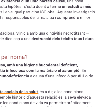
 existència d’un únic bacteri causal
, una nova
esta hipòtesi, s’està duent a terme
un estudi a més
 i en el qual participa ISGlobal. Aquesta investigació
nts responsables de la malaltia i comprendre millor
tagiosa. S’inicia amb una gingivitis necrotitzant —
 de dies cap a una
destrucció dels teixits tous i durs
s pel noma?
esa, amb una higiene bucodental deficient,
ltia infecciosa com la
malària
o el xarampió
. En
munodeficiència
a causa d’una infecció per
VIH
o de
s socials de la salut
, és a dir, a les condicions
emple històric d’aquesta relació és la seva elevada
 de les condicions de vida va permetre pràcticament