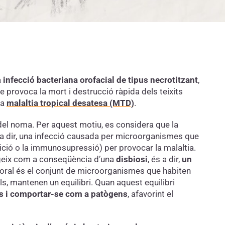
a
infecció bacteriana orofacial de tipus necrotitzant
,
que provoca la mort i destrucció ràpida dels teixits
na
malaltia tropical desatesa (MTD)
.
t del noma. Per aquest motiu, es considera que la
s a dir, una infecció causada per microorganismes que
rició o la immunosupressió) per provocar la malaltia.
rgeix com a conseqüència d’una
disbiosi
, és a dir,
un
 oral és el conjunt de microorganismes que habiten
s, mantenen un equilibri. Quan aquest equilibri
és i comportar-se com a patògens
, afavorint el