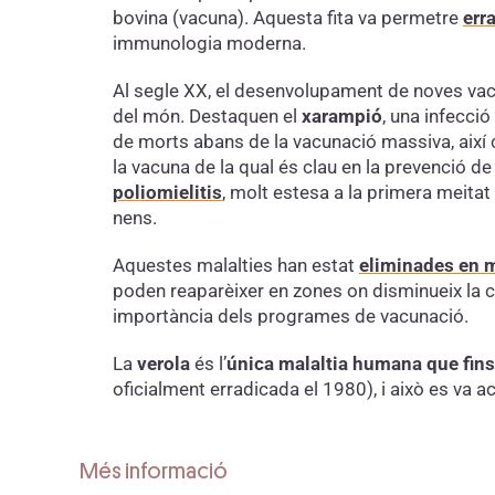
bovina (vacuna). Aquesta fita va permetre
err
immunologia moderna.
Al segle XX, el desenvolupament de noves vac
del món. Destaquen el
xarampió
, una infecci
de morts abans de la vacunació massiva, així
la vacuna de la qual és clau en la prevenció de 
poliomielitis
, molt estesa a la primera meitat
nens.
Aquestes malalties han estat
eliminades en m
poden reaparèixer en zones on disminueix la c
importància dels programes de vacunació.
La
verola
és l’
única malaltia humana que fins
oficialment erradicada el 1980), i això es va a
Més informació