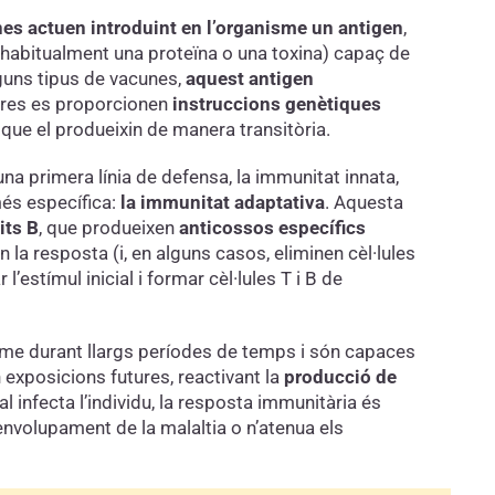
es actuen introduint en l’organisme un antigen
,
 (habitualment una proteïna o una toxina) capaç de
guns tipus de vacunes,
aquest antigen
ltres es proporcionen
instruccions genètiques
 que el produeixin de manera transitòria.
una primera línia de defensa, la immunitat innata,
és específica:
la immunitat adaptativa
. Aquesta
its B
, que produeixen
anticossos específics
n la resposta (i, en alguns casos, eliminen cèl·lules
’estímul inicial i formar cèl·lules T i B de
me durant llargs períodes de temps i són capaces
 exposicions futures, reactivant la
producció de
al infecta l’individu, la resposta immunitària és
envolupament de la malaltia o n’atenua els