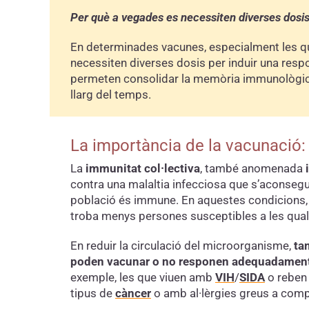
Per què a vegades es necessiten diverses dosi
En determinades vacunes, especialment les qu
necessiten diverses dosis per induir una resp
permeten consolidar la memòria immunològica 
llarg del temps.
La importància de la vacunació: 
La
immunitat col·lectiva
, també anomenada
contra una malaltia infecciosa que s’aconsegu
població és immune. En aquestes condicions
troba menys persones susceptibles a les quals
En reduir la circulació del microorganisme,
ta
poden vacunar
o no responen adequadamen
exemple, les que viuen amb
VIH
/
SIDA
o reben
tipus de
càncer
o amb al·lèrgies greus a comp