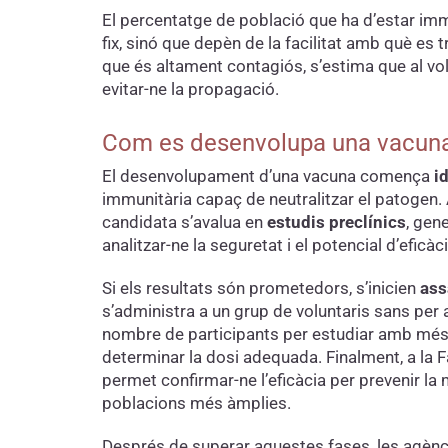
El percentatge de població que ha d’estar immu
fix, sinó que depèn de la facilitat amb què es 
que és altament contagiós, s’estima que al vo
evitar-ne la propagació.
Com es desenvolupa una vacun
El desenvolupament d’una vacuna comença
id
immunitària capaç de neutralitzar el patogen.
candidata s’avalua en
estudis preclínics
, gen
analitzar-ne la seguretat i el potencial d’eficàci
Si els resultats són prometedors, s’inicien
ass
s’administra a un grup de voluntaris sans per a
nombre de participants per estudiar amb més 
determinar la dosi adequada. Finalment, a la F
permet confirmar-ne l’eficàcia per prevenir la 
poblacions més àmplies.
Després de superar aquestes fases, les agèncie