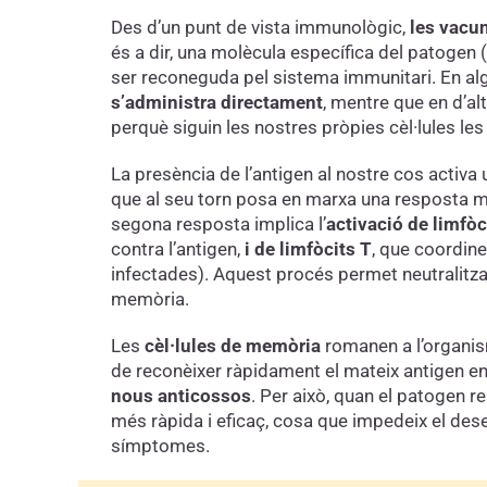
Des d’un punt de vista immunològic,
les vacun
és a dir, una molècula específica del patogen
ser reconeguda pel sistema immunitari. En al
s’administra directament
, mentre que en d’a
perquè siguin les nostres pròpies cèl·lules les
La presència de l’antigen al nostre cos activa 
que al seu torn posa en marxa una resposta m
segona resposta implica l’
activació de limfòc
contra l’antigen,
i de limfòcits T
, que coordine
infectades). Aquest procés permet neutralitzar l
memòria.
Les
cèl·lules de memòria
romanen a l’organis
de reconèixer ràpidament el mateix antigen en
nous anticossos
. Per això, quan el patogen re
més ràpida i eficaç, cosa que impedeix el des
símptomes.