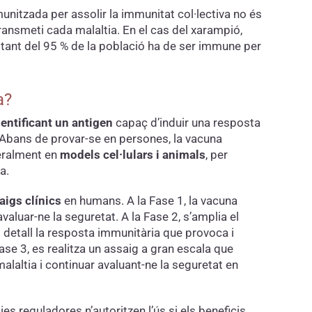
nitzada per assolir la immunitat col·lectiva no és
transmeti cada malaltia. En el cas del xarampió,
ltant del 95 % de la població ha de ser immune per
a?
entificant un antigen
capaç d’induir una resposta
 Abans de provar-se en persones, la vacuna
eralment en
models cel·lulars i animals
, per
a.
aigs clínics
en humans. A la Fase 1, la vacuna
valuar-ne la seguretat. A la Fase 2, s’amplia el
detall la resposta immunitària que provoca i
ase 3, es realitza un assaig a gran escala que
malaltia i continuar avaluant-ne la seguretat en
s reguladores n’autoritzen l’ús si els beneficis