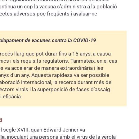
ontinua un cop la vacuna s’administra a la població
ectes adversos poc freqüents i avaluar-ne
volupament de vacunes contra la COVID-19
océs llarg que pot durar fins a 15 anys, a causa
nics i els requisits regulatoris. Tanmateix, en el cas
 va accelerar de manera extraordinària i les
nys d’un any. Aquesta rapidesa va ser possible
laboració internacional, la recerca durant més de
tors virals i la superposició de fases d’assaig
 eficàcia.
a
el segle XVIII, quan Edward Jenner va
la
, inoculant una persona amb el virus de la verola