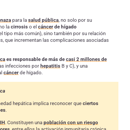
enaza
para la
salud pública
, no solo por su
mo la
cirrosis
o el
cáncer
de hígado
 el tipo más común), sino también por su relación
as, que incrementan las complicaciones asociadas
ica
es responsable de más de
casi 2 millones de
as infecciones por
hepatitis
B y C), y una
al
cáncer
de hígado.
ica
rmedad hepática implica reconocer que
ciertos
les
.
IH
. Constituyen una
población con un riesgo
tores
, entre ellos la activación inmunitaria crónica