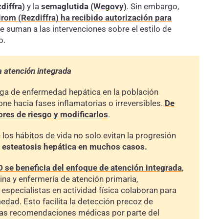
diffra)
y la
semaglutida
(Wegovy)
. Sin embargo,
irom
(Rezdiffra) ha recibido
autorización para
e suman a las intervenciones sobre el estilo de
o.
a atención integrada
rga de enfermedad hepática en la población
e hacia fases inflamatorias o irreversibles.
De
tores de riesgo
y modificarlos
.
los hábitos de vida no solo evitan la progresión
la esteatosis hepática en muchos casos.
D se beneficia del enfoque de
atención integrada
,
ina y enfermería de atención primaria,
y especialistas en actividad física colaboran para
dad. Esto facilita la detección precoz de
 las recomendaciones médicas por parte del