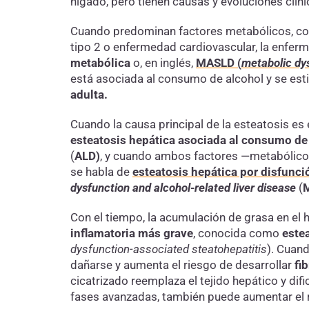
hígado, pero tienen causas y evoluciones clíni
Cuando predominan factores metabólicos, c
tipo 2 o enfermedad cardiovascular, la enfer
metabólica
o, en inglés,
MASLD (
metabolic dys
está asociada al consumo de alcohol y se es
adulta.
Cuando la causa principal de la esteatosis es 
esteatosis hepática asociada al consumo de
(
ALD)
, y cuando ambos factores —metabólicos
se habla de
esteatosis hepática por disfunci
dysfunction and alcohol-related liver disease
(
Con el tiempo, la acumulación de grasa en el
inflamatoria más grave
, conocida como
este
dysfunction-associated steatohepatitis
). Cuand
dañarse y aumenta el riesgo de desarrollar
fi
cicatrizado reemplaza el tejido hepático y dif
fases avanzadas, también puede aumentar el 