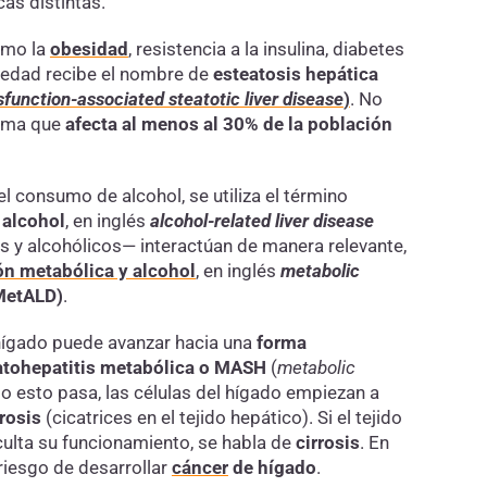
cas distintas.
omo la
obesidad
, resistencia a la insulina, diabetes
medad recibe el nombre de
esteatosis hepática
function-associated steatotic liver disease
)
. No
tima que
afecta al menos al 30% de la población
el consumo de alcohol, se utiliza el término
 alcohol
, en inglés
alcohol-related liver disease
 y alcohólicos— interactúan de manera relevante,
ón metabólica y alcohol
, en inglés
metabolic
MetALD)
.
 hígado puede avanzar hacia una
forma
atohepatitis metabólica o MASH
(
metabolic
o esto pasa, las células del hígado empiezan a
brosis
(cicatrices en el tejido hepático). Si el tejido
iculta su funcionamiento, se habla de
cirrosis
. En
riesgo de desarrollar
cáncer
de hígado
.