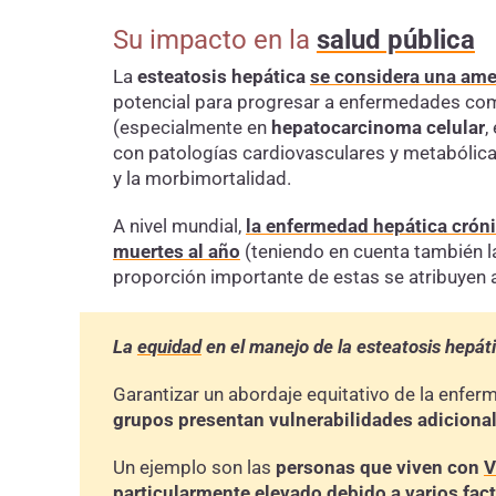
Su impacto en la
salud pública
La
esteatosis hepática
se considera una am
potencial para progresar a enfermedades co
(especialmente en
hepatocarcinoma celular
,
con patologías cardiovasculares y metabólic
y la morbimortalidad.
A nivel mundial,
la enfermedad hepática crón
muertes al año
(teniendo en cuenta también l
proporción importante de estas se atribuyen 
La
equidad
en el manejo de la esteatosis hepát
Garantizar un abordaje equitativo de la enfe
grupos presentan vulnerabilidades adiciona
Un ejemplo son las
personas que viven con
V
particularmente elevado
debido a varios fac