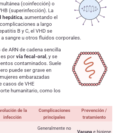
multánea (coinfección) o
VHB (superinfección). La
d hepática
, aumentando el
y complicaciones a largo
patitis B y C, el VHD se
a sangre u otros fluidos corporales.
s de ARN de cadena sencilla
 es por
vía fecal-oral
, y se
mentos contaminados. Suele
pero puede ser grave en
e mujeres embarazadas
 de casos de VHE
orte humanitario, como los
volución de la
Complicaciones
Prevención /
infección
principales
tratamiento
Generalmente no
Vacuna
e higiene