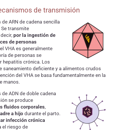
 mecanismos de transmisión
s de ARN de cadena sencilla
. Se transmite
 decir,
por la ingestión de
ces de personas
 el VHA es generalmente
yoría de personas se
 hepatitis crónica. Los
e saneamiento deficiente y a alimentos crudos
vención del VHA se basa fundamentalmente en la
de manos.
us de ADN de doble cadena
sión se produce
s fluidos corporales
,
adre a hijo
durante el parto.
r infección crónica
 el riesgo de