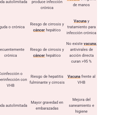
da autolimitada
produce infección
de manos
crónica
Vacuna
y
Riesgo de cirrosis y
guda o crónica
tratamiento para
cáncer
hepático
infección crónica
No existe
vacuna
;
recuentemente
Riesgo de cirrosis y
antivirales de
crónica
cáncer
hepático
acción directa
curan >95 %
Coinfección o
Riesgo de hepatitis
Vacuna
frente al
erinfección con
fulminante y cirrosis
VHB
VHB
Mejora del
Mayor gravedad en
da autolimitada
saneamiento e
embarazadas
higiene