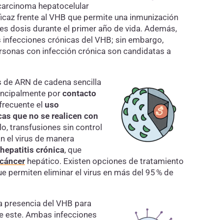
carcinoma hepatocelular
icaz frente al VHB que permite una inmunización
tres dosis durante el primer año de vida. Además,
s infecciones crónicas del VHB; sin embargo,
ersonas con infección crónica son candidatas a
s de ARN de cadena sencilla
rincipalmente por
contacto
 frecuente el
uso
as que no se realicen con
o, transfusiones sin control
n el virus de manera
hepatitis crónica
, que
cáncer
hepático. Existen opciones de tratamiento
ue permiten eliminar el virus en más del 95 % de
a presencia del VHB para
 de este. Ambas infecciones