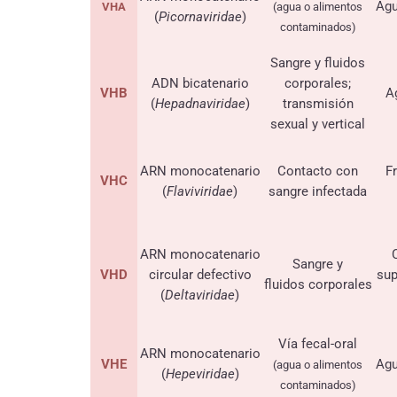
Agu
VHA
(agua o alimentos
(
Picornaviridae
)
contaminados)
Sangre y fluidos
ADN bicatenario
corporales;
VHB
A
(
Hepadnaviridae
)
transmisión
sexual y vertical
ARN monocatenario
Contacto con
F
VHC
(
Flaviviridae
)
sangre infectada
ARN monocatenario
Sangre y
VHD
circular defectivo
sup
fluidos corporales
(
Deltaviridae
)
Vía fecal-oral
ARN monocatenario
VHE
Agu
(agua o alimentos
(
Hepeviridae
)
contaminados)