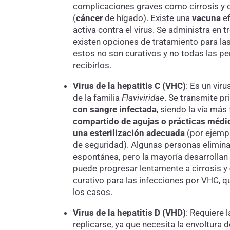
complicaciones graves como cirrosis y 
(
cáncer
de hígado). Existe una
vacuna
ef
activa contra el virus. Se administra en 
existen opciones de tratamiento para la
estos no son curativos y no todas las p
recibirlos.
Virus de la hepatitis C (VHC)
:
Es un viru
de la familia
Flaviviridae
. Se transmite p
con sangre infectada
, siendo la vía más
compartido de agujas o prácticas médic
una esterilización adecuada
(por ejempl
de seguridad). Algunas personas elimina
espontánea, pero la mayoría desarrollan
puede progresar lentamente a cirrosis y
curativo para las infecciones por VHC, q
los casos.
Virus de la hepatitis D (VHD)
:
Requiere l
replicarse, ya que necesita la envoltura