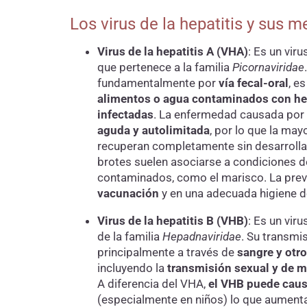
Los virus de la hepatitis y sus
Virus de la hepatitis A (VHA)
:
Es un viru
que pertenece a la familia
Picornaviridae
fundamentalmente por
vía fecal-oral
, es
alimentos o agua contaminados con he
infectadas
. La enfermedad causada por
aguda y autolimitada
, por lo que la ma
recuperan completamente sin desarrollar
brotes suelen asociarse a condiciones d
contaminados, como el marisco. La pre
vacunación
y en una adecuada higiene 
Virus de la hepatitis B (VHB)
:
Es un vir
de la familia
Hepadnaviridae
. Su transmi
principalmente a través de
sangre y otro
incluyendo la
transmisión sexual y de m
A diferencia del VHA,
el VHB puede causa
(especialmente en niños) lo que aumenta