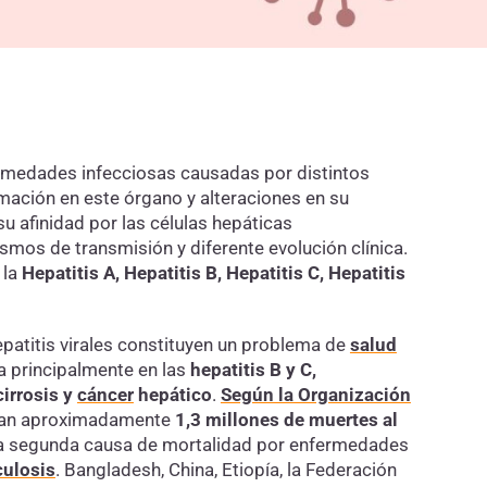
rmedades infecciosas causadas por distintos
amación en este órgano y alteraciones en su
u afinidad por las células hepáticas
smos de transmisión y diferente evolución clínica.
 la
Hepatitis A, Hepatitis B, Hepatitis C, Hepatitis
epatitis virales constituyen un problema de
salud
a principalmente en las
hepatitis B y C,
cirrosis y
cáncer
hepático
.
Según la Organización
usan aproximadamente
1,3 millones de muertes al
mo la segunda causa de mortalidad por enfermedades
culosis
. Bangladesh, China, Etiopía, la Federación