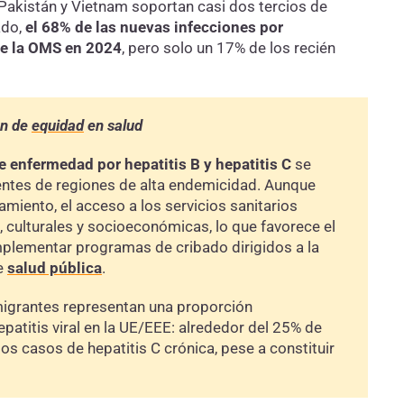
ia, Pakistán y Vietnam soportan casi dos tercios de
ado,
el 68% de las nuevas infecciones por
 de la OMS en 2024
, pero solo un 17% de los recién
ón de
equidad
en salud
e enfermedad por hepatitis B y hepatitis C
se
ntes de regiones de alta endemicidad. Aunque
miento, el acceso a los servicios sanitarios
, culturales y socioeconómicas, lo que favorece el
implementar programas de cribado dirigidos a la
de
salud pública
.
migrantes representan una proporción
atitis viral en la UE/EEE: alrededor del 25% de
los casos de hepatitis C crónica, pese a constituir