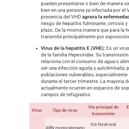
pueden presentarse o bien de manera si
bien en una persona ya infectada por el 
presencia del VHD
agrava la enfermeda
riesgo de hepatitis fulminante, cirrosis 
plazo. De la misma manera que para la he
transmite principalmente por exposición 
Virus de la hepatitis E (VHE):
Es un viru
de la familia
Hepeviridae
. Su transmisión
relaciona con el consumo de agua o ali
ser una infección aguda y autolimitada, 
poblaciones vulnerables, especialment
durante el tercer trimestre. La mayoría
actualmente ocurren en espacios de sop
campos de refugiados.
Vía principal de
E
Virus
Tipo de virus
transmisión
Vía fecal-oral
ARN monocatenario