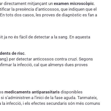
tar directament mitjançant un
examen microscòpic
.
ficar la presència d’anticossos, que indiquen que el
En tots dos casos, les proves de diagnòstic es fan a
it ja no és fàcil de detectar a la sang. En aquesta
dents de risc
.
 sang) per detectar anticossos contra
cruzi
. Segons
firmar la infecció, cal que almenys dues proves
dos
medicaments antiparasitaris
disponibles
si s’administren a l’inici de la fase aguda. Tanmateix,
a la infecció, i els efectes secundaris són més comuns