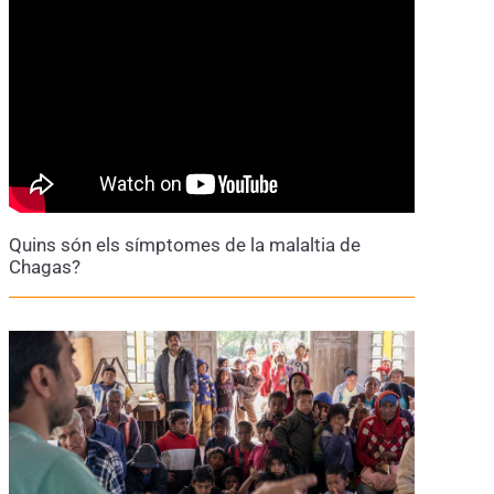
Quins són els símptomes de la malaltia de
Chagas?