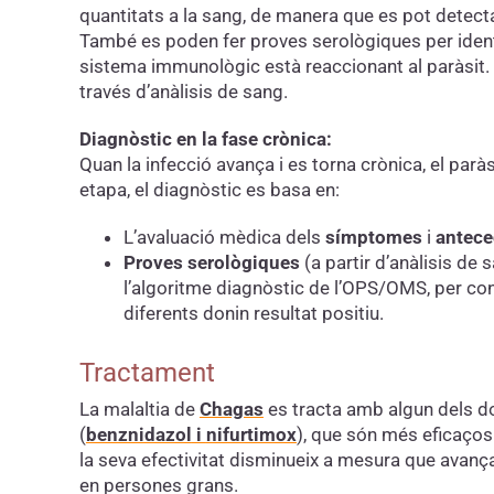
quantitats a la sang, de manera que es pot detec
També es poden fer proves serològiques per identi
sistema immunològic està reaccionant al paràsit. 
través d’anàlisis de sang.
Diagnòstic en la fase crònica:
Quan la infecció avança i es torna crònica, el paràs
etapa, el diagnòstic es basa en:
L’avaluació mèdica dels
símptomes
i
antece
Proves serològiques
(a partir d’anàlisis de
l’algoritme diagnòstic de l’OPS/OMS, per con
diferents donin resultat positiu.
Tractament
La malaltia de
Chagas
es tracta amb algun dels 
(
benznidazol
i
nifurtimox
), que són més eficaços 
la seva efectivitat disminueix a mesura que avanç
en persones grans.