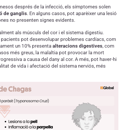
 mesos després de la infecció, els símptomes solen
ó de ganglis
. En alguns casos, pot aparèixer una lesió
rsones no presenten signes evidents.
alment als músculs del cor i el sistema digestiu.
els pacients pot desenvolupar problemes cardíacs, com
adament un 10% presenta
alteracions digestives
, com
casos més greus, la malaltia pot provocar la mort
ogressiva a causa del dany al cor. A més, pot haver-hi
itat de vida i afectació del sistema nerviós, més