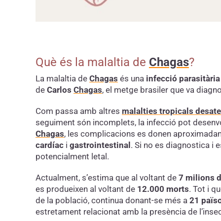
Què és la malaltia de
Chagas
?
La malaltia de
Chagas
és una
infecció parasitària
de
Carlos
Chagas
, el metge brasiler que va diagn
Com passa amb altres
malalties tropicals desat
seguiment són incomplets, la infecció pot desenv
Chagas
, les complicacions es donen aproximadam
cardíac
i
gastrointestinal
. Si no es diagnostica i 
potencialment letal.
Actualment, s’estima que al voltant de
7 milions 
es produeixen al voltant de
12.000 morts
. Tot i 
de la població, continua donant-se més a
21 païso
estretament relacionat amb la presència de l’insec