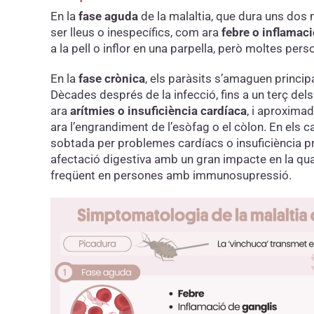
En la
fase aguda
de la malaltia, que dura uns dos
ser lleus o inespecífics, com ara
febre o inflamaci
a la pell o inflor en una parpella, però moltes pe
En la
fase crònica
, els paràsits s’amaguen princip
Dècades després de la infecció, fins a un terç d
ara
arítmies o insuficiència cardíaca
, i aproxim
ara l’engrandiment de l’esòfag o el còlon. En els 
sobtada per problemes cardíacs o insuficiència pr
afectació digestiva amb un gran impacte en la qual
freqüent en persones amb immunosupressió.