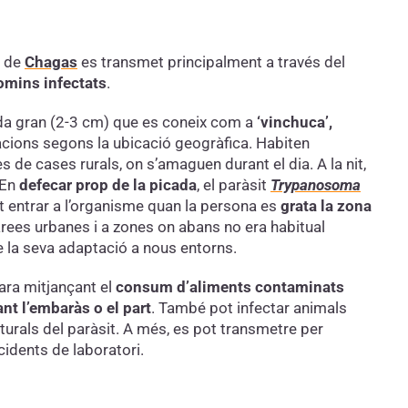
a de
Chagas
es transmet principalment a través del
tomins
infectats
.
da gran (2-3 cm) que es coneix com a
‘vinchuca’,
acions segons la ubicació geogràfica. Habiten
 de cases rurals, on s’amaguen durant el dia. A la nit,
 En
defecar prop de la picada
, el paràsit
Trypanosoma
ot entrar a l’organisme quan la persona es
grata la zona
àrees urbanes i a zones on abans no era habitual
e la seva adaptació a nous entorns.
ara mitjançant el
consum d’aliments contaminats
nt l’embaràs o el part
. També pot infectar animals
turals del paràsit. A més, es pot transmetre per
cidents de laboratori.