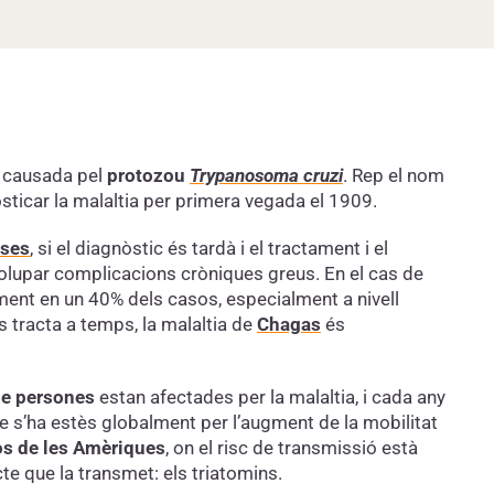
causada pel
protozou
Trypanosoma cruzi
. Rep el nom
osticar la malaltia per primera vegada el 1909.
eses
, si el diagnòstic és tardà i el tractament i el
olupar complicacions cròniques greus. En el cas de
ent en un 40% dels casos, especialment a nivell
es tracta a temps, la malaltia de
Chagas
és
de persones
estan afectades per la malaltia, i cada any
que s’ha estès globalment per l’augment de la mobilitat
s de les Amèriques
, on el risc de transmissió està
te que la transmet: els triatomins.