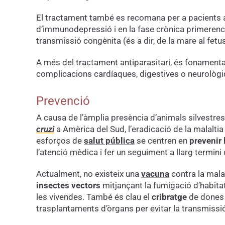
El tractament també es recomana per a pacients a
d’immunodepressió i en la fase crònica primerenca,
transmissió congènita (és a dir, de la mare al fetu
A més del tractament antiparasitari, és fonamenta
complicacions cardíaques, digestives o neurològiqu
Prevenció
A causa de l’àmplia presència d’animals silvestre
cruzi
a Amèrica del Sud, l’eradicació de la malalti
esforços de
salut pública
se centren en
prevenir
l’atenció mèdica i fer un seguiment a llarg termini
Actualment, no existeix una
vacuna
contra la malal
insectes vectors
mitjançant la fumigació d’habitat
les vivendes. També és clau el
cribratge
de dones e
trasplantaments d’òrgans per evitar la transmiss