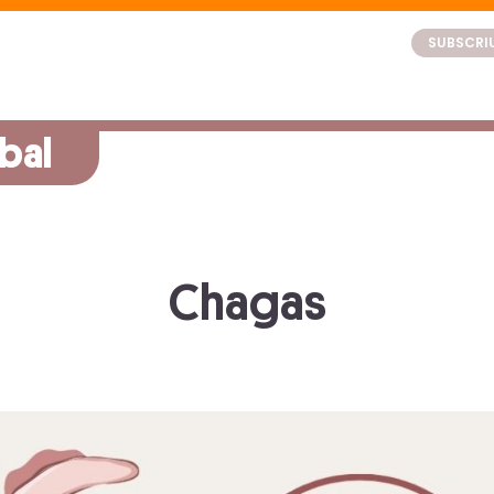
SUBSCRIU
bal
Chagas