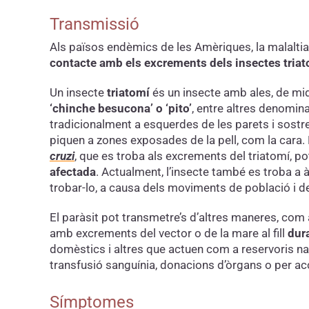
Transmissió
Als països endèmics de les Amèriques, la malalti
contacte amb els excrements dels insectes tria
Un insecte
triatomí
és un insecte amb ales, de mi
‘chinche besucona’ o ‘pito’
, entre altres denomin
tradicionalment a esquerdes de les parets i sostres
piquen a zones exposades de la pell, com la cara.
cruzi
, que es troba als excrements del triatomí, p
afectada
. Actualment, l’insecte també es troba a 
trobar-lo, a causa dels moviments de població i d
El paràsit pot transmetre’s d’altres maneres, com 
amb excrements del vector o de la mare al fill
dura
domèstics i altres que actuen com a reservoris na
transfusió sanguínia, donacions d’òrgans o per ac
Símptomes