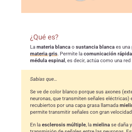
¿Qué es?
La
materia blanca
o
sustancia blanca
es una p
materia gris
. Permite la
comunicación rápida 
médula espinal
, es decir, actúa como una red
Sabías que…
Se ve de color blanco porque sus axones (ext
neuronas, que transmiten señales eléctricas) 
recubiertos por una capa grasa llamada
mieli
permite transmitir señales con gran velocidad 
En la
esclerosis múltiple
, la
mielina
se daña y 
transmisión de señales entre las neuronas. E