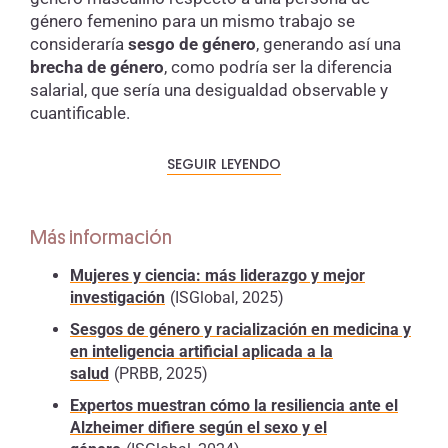
género femenino para un mismo trabajo se
consideraría
sesgo de género
, generando así una
brecha de género
, como podría ser la diferencia
salarial, que sería una desigualdad observable y
cuantificable.
SEGUIR LEYENDO
Diferencia entre género y sexo
El término “género” a menudo se confunde
Más información
con el término “sexo” y, en ocasiones, se
utilizan indistintamente. Es necesario hacer
Mujeres y ciencia: más liderazgo y mejor
esta distinción para poder hablar de “sesgo
investigación
(ISGlobal, 2025)
de género”.
Sesgos de género y racialización en medicina y
en inteligencia artificial aplicada a la
Género
: es una
construcción social
que
salud
(PRBB, 2025)
agrupa los roles, comportamientos,
expectativas y relaciones culturalmente
Expertos muestran cómo la resiliencia ante el
prescritas de “feminidad” y “masculinidad”
Alzheimer difiere según el sexo y el
en una sociedad. Estas categorías pueden