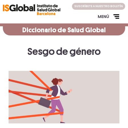
Skip
SUSCRÍBETE A NUESTRO BOLETÍN
to
content
MENÚ
Diccionario de Salud Global
Sesgo de género