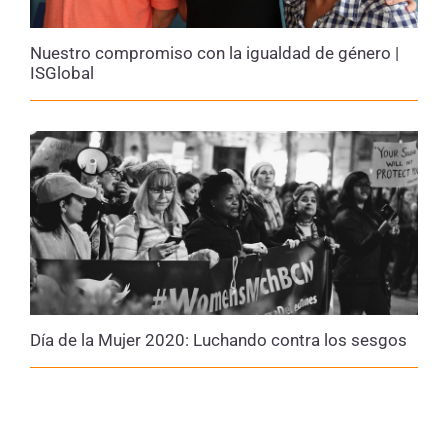
garantizar que todas las personas puedan
desarrollar sus capacidades sin limitaciones
Nuestro compromiso con la igualdad de género |
impuestas por los roles de género. También
ISGlobal
supone incorporar análisis que tengan en cuenta
tanto el sexo como el género en todas las etapas
del proceso de investigación, desde el
planteamiento de hipótesis hasta la comunicación
de resultados, asegurando que todas las voces
estén presentes en la toma de decisiones. Existen
herramientas prácticas, como
listas para
identificar el sesgo de género
y
guías de
comunicación
, que nos pueden resultar útiles
para utilizar un lenguaje más inclusivo
.
Día de la Mujer 2020: Luchando contra los sesgos