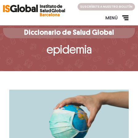
Skip
SUSCRÍBETE A NUESTRO BOLETÍN
to
content
MENÚ
Diccionario de Salud Global
epidemia