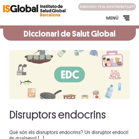
Skip
SUBSCRIU-TE AL NOSTRE BUTLLETÍ
to
content
MENÚ
Diccionari de Salut Global
Disruptors endocrins
Què són els disruptors endocrins? Un disruptor endocrí
és qualsevol [...]