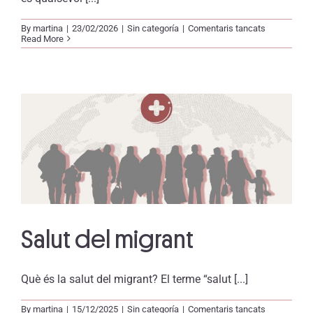
a
By
martina
|
23/02/2026
|
Sin categoría
|
Comentaris tancats
Disruptors
Read More
endocrins
Salut del migrant
Què és la salut del migrant? El terme “salut [...]
a
By
martina
|
15/12/2025
|
Sin categoría
|
Comentaris tancats