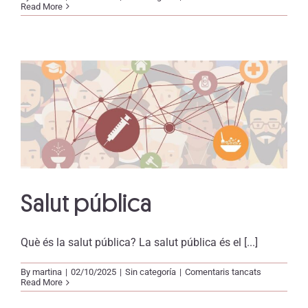
Salut
Read More
del
migrant
Salut pública
Què és la salut pública? La salut pública és el [...]
a
By
martina
|
02/10/2025
|
Sin categoría
|
Comentaris tancats
Salut
Read More
pública