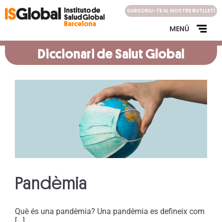
Skip
SUBSCRIU-TE AL NOSTRE BUTLLETÍ
to
content
MENÚ
Diccionari de Salut Global
Pandèmia
Què és una pandèmia? Una pandèmia es defineix com
[...]