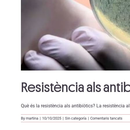
Resistència als anti
Què és la resistència als antibiòtics? La resistència als 
a
By
martina
|
10/10/2025
|
Sin categoría
|
Comentaris tancats
Resi
als